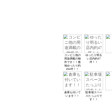
コンビニ他の
ゆったり明る
用途満載の物
い店内約47
件です！！敷
坪！！
地ゆったり約
494坪！！
倉庫も付いて
駐車場スペー
います！！
スたっぷりで
す！！