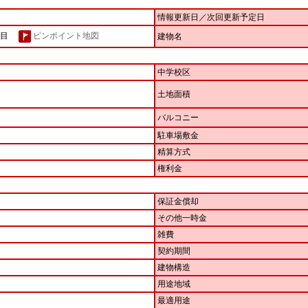
情報更新日／次回更新予定日
２丁目
ピンポイント地図
建物名
中学校区
土地面積
バルコニー
駐車場敷金
精算方式
権利金
保証金償却
その他一時金
雑費
契約期間
建物構造
用途地域
最適用途