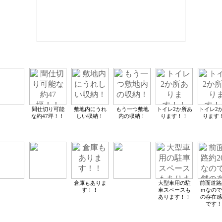
間仕切り可能
敷地内にうれ
もう一つ敷地
トイレ2か所あ
トイレ2
な約47坪！！
しい収納！
内の収納！
ります！！
ります
倉庫もありま
大型車用の駐
前面道路
す！！
車スペースも
ｍなので
あります！！
の存在感
です！