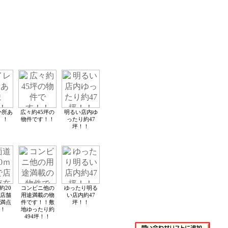
か所あ
広々約45坪の
明るい店内ゆ
！！
物件です！！
ったり約47
坪！！
約20
コンビニ他の
ゆったり明る
店舗
用途満載の物
い店内約47
満点
件です！！敷
坪！！
！
地ゆったり約
494坪！！