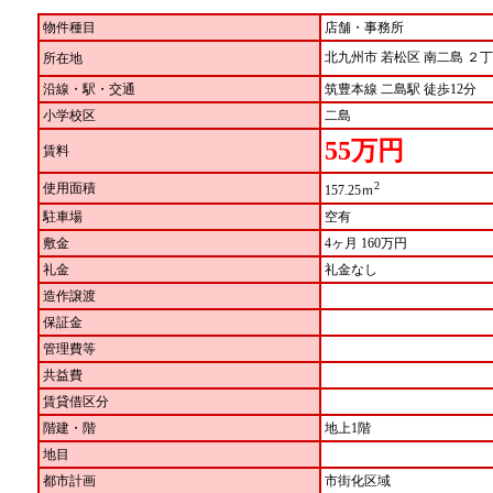
物件種目
店舗・事務所
北九州市 若松区 南二島 
所在地
沿線・駅・交通
筑豊本線 二島駅 徒歩12分
小学校区
二島
55万円
賃料
2
使用面積
157.25ｍ
駐車場
空有
敷金
4ヶ月 160万円
礼金
礼金なし
造作譲渡
保証金
管理費等
共益費
賃貸借区分
階建・階
地上1階
地目
都市計画
市街化区域