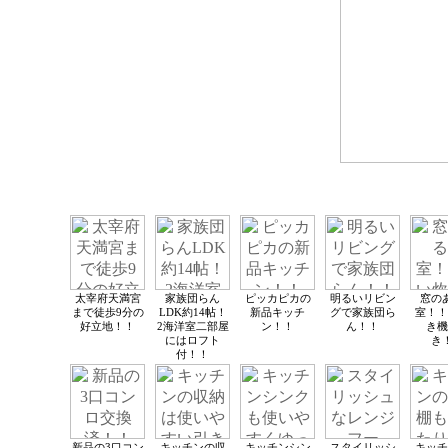
太宰府天満宮
家族団らん
ピッカピカの
明るいリビン
窓の
まで徒歩9分の
LDK約14帖！
新品キッチ
グで家族団ら
室！！
好立地！！
2海洋室二部屋
ン！！
ん！！
き機
にはロフト
き
付！！
新品の3口コン
キッチンの収
キッチンシン
スタイリッシ
キッチ