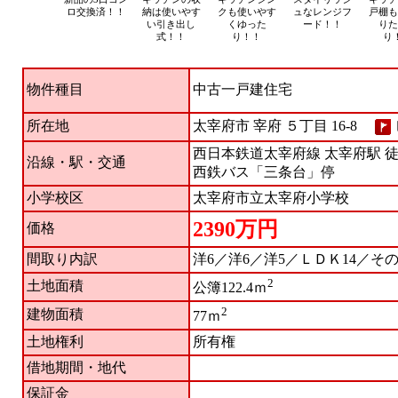
ロ交換済！！
納は使いやす
クも使いやす
ュなレンジフ
戸棚も
い引き出し
くゆった
ード！！
りた
式！！
り！！
り
物件種目
中古一戸建住宅
太宰府市 宰府 ５丁目 16-8
所在地
西日本鉄道太宰府線 太宰府駅 徒
沿線・駅・交通
西鉄バス「三条台」停
小学校区
太宰府市立太宰府小学校
2390万円
価格
間取り内訳
洋6／洋6／洋5／ＬＤＫ14／そ
2
土地面積
公簿122.4ｍ
2
建物面積
77ｍ
土地権利
所有権
借地期間・地代
保証金