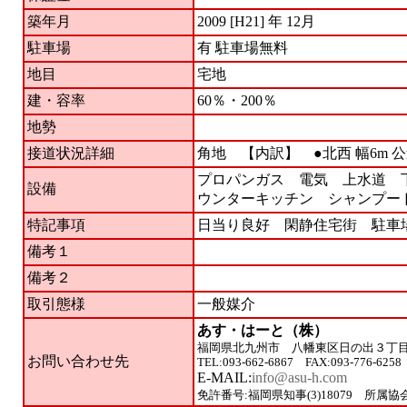
築年月
2009 [H21] 年 12月
駐車場
有 駐車場無料
地目
宅地
建・容率
60％・200％
地勢
接道状況詳細
角地 【内訳】
●北西 幅6m 公
プロパンガス 電気 上水道 
設備
ウンターキッチン シャンプ
特記事項
日当り良好 閑静住宅街 駐
備考１
備考２
取引態様
一般媒介
あす・はーと（株）
福岡県北九州市 八幡東区日の出３丁
お問い合わせ先
TEL:093-662-6867 FAX:093-776-6258
E-MAIL:
info@asu-h.com
免許番号:福岡県知事(3)18079 所