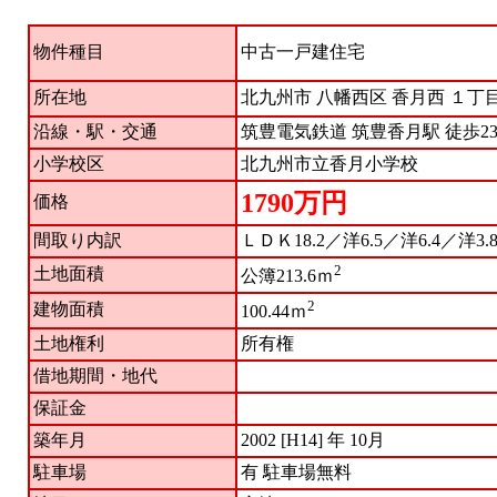
物件種目
中古一戸建住宅
北九州市 八幡西区 香月西 １丁目
所在地
沿線・駅・交通
筑豊電気鉄道 筑豊香月駅 徒歩
小学校区
北九州市立香月小学校
1790万円
価格
間取り内訳
ＬＤＫ18.2／洋6.5／洋6.4／洋3
2
土地面積
公簿213.6ｍ
2
建物面積
100.44ｍ
土地権利
所有権
借地期間・地代
保証金
築年月
2002 [H14] 年 10月
駐車場
有 駐車場無料