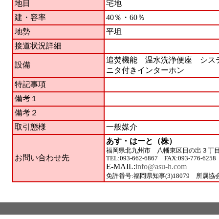
地目
宅地
建・容率
40％・60％
地勢
平坦
接道状況詳細
追焚機能 温水洗浄便座 シス
設備
ニタ付きインターホン
特記事項
備考１
備考２
取引態様
一般媒介
あす・はーと（株）
福岡県北九州市 八幡東区日の出３丁
お問い合わせ先
TEL:093-662-6867 FAX:093-776-6258
E-MAIL:
info@asu-h.com
免許番号:福岡県知事(3)18079 所