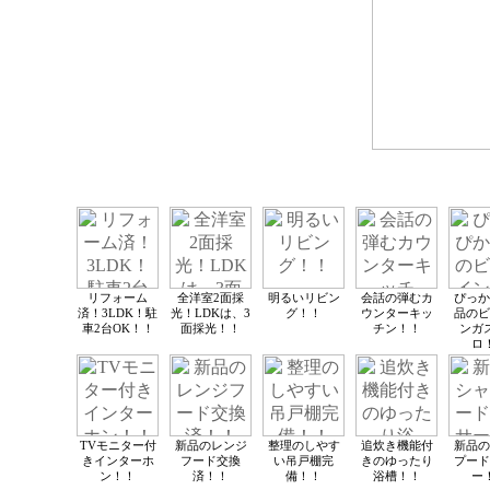
リフォーム
全洋室2面採
明るいリビン
会話の弾むカ
ぴっか
済！3LDK！駐
光！LDKは、3
グ！！
ウンターキッ
品のビ
車2台OK！！
面採光！！
チン！！
ンガ
ロ
TVモニター付
新品のレンジ
整理のしやす
追炊き機能付
新品の
きインターホ
フード交換
い吊戸棚完
きのゆったり
プード
ン！！
済！！
備！！
浴槽！！
ー